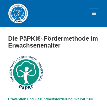
MENÜ
UND
WIDGETS
PäPKi® – Praxis und Weiterbildung
Die PäPKi®-Fördermethode im
Erwachsenenalter
Prävention und Gesundheitsförderung mit PäPKi®