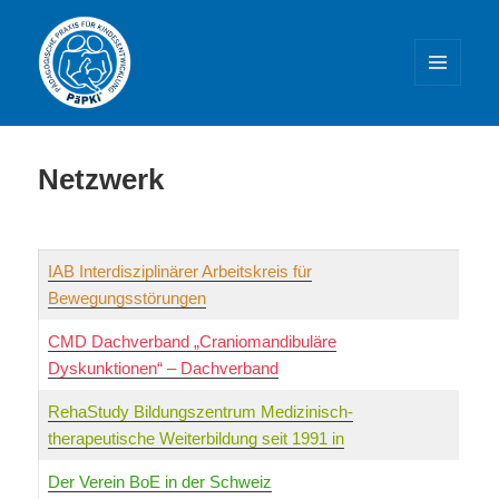
MENÜ
UND
WIDGETS
PäPKi® – Praxis und Weiterbildung
Netzwerk
IAB Interdisziplinärer Arbeitskreis für
Bewegungsstörungen
CMD Dachverband „Craniomandibuläre
Dyskunktionen“ – Dachverband
RehaStudy Bildungszentrum Medizinisch-
therapeutische Weiterbildung seit 1991 in
Der Verein BoE in der Schweiz