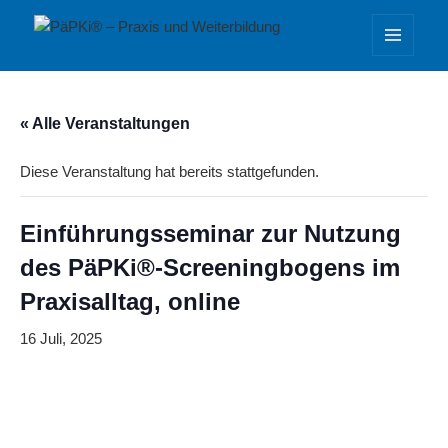
PäPKi® – Praxis und Weiterbildung
MENÜ
UND
WIDGETS
« Alle Veranstaltungen
Diese Veranstaltung hat bereits stattgefunden.
Einführungsseminar zur Nutzung
des PäPKi®-Screeningbogens im
Praxisalltag, online
16 Juli, 2025