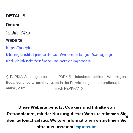
DETAILS
Datum:
16 Juli, 2025
Website:
https://paepki-
bildungsinstitut.jimdosite.com/weiterbildungen/saeuglinge-
und-kleinkinder/einfuehrung-screeningbogen/
PäPKi® – Infoabend, online – Worum geht
PäPKi®-Arbeitsgruppe:
Bedarfsorientierte Ernährung,
es in der Entwicklungs- und Lerntherapie
online, 2025
nach PäPKi®?
Diese Website benutzt Cookies und Inhalte von
Drittanbietern, mit der Nutzung dieser Website stimmen Sie
✕
Impressum
Mit Stolz präsentiert von WordPress
dem automatisch zu. Weitere Informationen entnehmen Sie
bitte aus unserem
Impressum