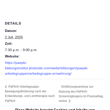
DETAILS
Datum:
2 Juli, 2025
Zeit:
7:30 p.m. - 9:00 p.m.
Website:
https://paepki-
bildungsinstitut.jimdosite.com/weiterbildungen/paepki-
arbeitsgruppen/arbeitsgruppe-ernaehrung/
Einführungsseminar zur
PäPKi®-Arbeitsgruppe:
Bewegungsförderung nach der
Nutzung des PäPKi®-
Entwicklungs- und Lerntherapie nach
Screeningbogens im Praxisalltag,
PäPKi®
online
Diese Website benutzt Cookies und Inhalte von