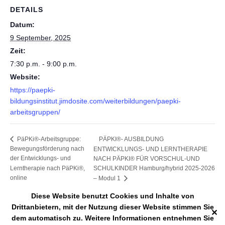
DETAILS
Datum:
9 September, 2025
Zeit:
7:30 p.m. - 9:00 p.m.
Website:
https://paepki-
bildungsinstitut.jimdosite.com/weiterbildungen/paepki-
arbeitsgruppen/
PÄPKI®- AUSBILDUNG
PäPKi®-Arbeitsgruppe:
Bewegungsförderung nach
ENTWICKLUNGS- UND LERNTHERAPIE
der Entwicklungs- und
NACH PÄPKI® FÜR VORSCHUL-UND
Lerntherapie nach PäPKi®,
SCHULKINDER Hamburg/hybrid 2025-2026
online
– Modul 1
Diese Website benutzt Cookies und Inhalte von
Drittanbietern, mit der Nutzung dieser Website stimmen Sie
✕
dem automatisch zu. Weitere Informationen entnehmen Sie