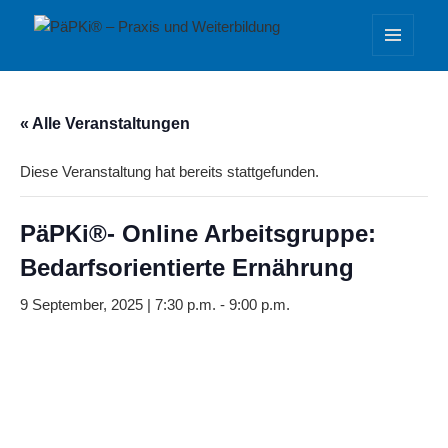
PäPKi® – Praxis und Weiterbildung
MENÜ
UND
WIDGETS
« Alle Veranstaltungen
Diese Veranstaltung hat bereits stattgefunden.
PäPKi®- Online Arbeitsgruppe:
Bedarfsorientierte Ernährung
9 September, 2025 | 7:30 p.m.
-
9:00 p.m.