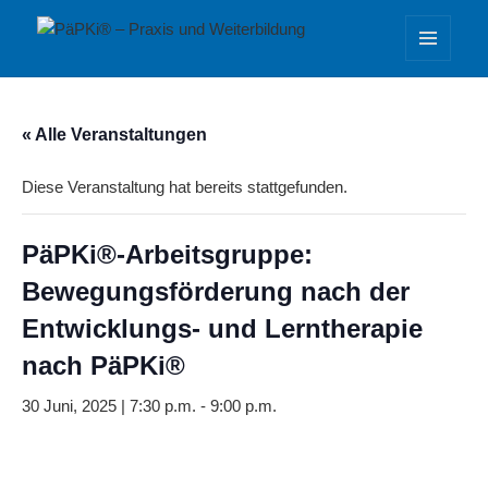
PäPKi® – Praxis und Weiterbildung
MENÜ
UND
WIDGETS
« Alle Veranstaltungen
Diese Veranstaltung hat bereits stattgefunden.
PäPKi®-Arbeitsgruppe:
Bewegungsförderung nach der
Entwicklungs- und Lerntherapie
nach PäPKi®
30 Juni, 2025 | 7:30 p.m.
-
9:00 p.m.