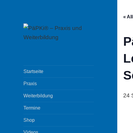
« Al
P
PäPKi® – Praxis
L
und
Weiterbildung
S
Startseite
Praxis
24 
Weiterbildung
Termine
Shop
Videos