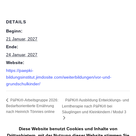
DETAILS
Beginn:
21 Januar, 2027
Ende:
24 Januar, 2027
Website:
https://paepki-
bildungsinstitut.jimdosite.com/weiterbildungen/vor-und-
grundschulkinder/
PäPKi® Ausbildung Entwicklungs- und
PäPKi®-Arbeitsgruppe 2026:
Bedarfsorientierte Ernährung
Lerntherapie nach PäPKi® bei
nach Heinrich Tönnies online
Säuglingen und Kleinkindern / Modul 3
Diese Website benutzt Cookies und Inhalte von
Drittanbietern, mit der Nutzung dieser Website stimmen Sie