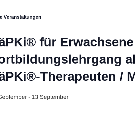
le Veranstaltungen
äPKi® für Erwachsene
ortbildungslehrgang a
äPKi®-Therapeuten / 
September
-
13 September