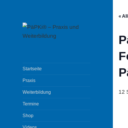
« Al
P
PäPKi® – Praxis
F
und
Weiterbildung
P
Startseite
Praxis
12 
Weiterbildung
Termine
Shop
Videos