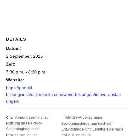
DETAILS
Datum:
2 September, 2025
Zeit:
7:30 p.m. - 8:30 p.m.
Website:
https://paepki-
bildungsinstitut.jimdosite.com/weiterbildungen/infoveranstalt
ungen/
PäPKi®-Arbeitsgruppe:
Einführungsseminar zur
Nutzung des PäPKi®-
Bewegungsförderung nach der
Screeningbogens im
Entwicklungs- und Lerntherapie nach
Praxisalltag, online
PäPKi®, online