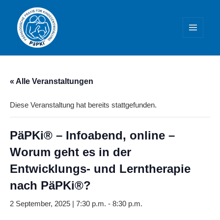
MENÜ
UND
WIDGETS
PäPKi® – Praxis und Weiterbildung
« Alle Veranstaltungen
Diese Veranstaltung hat bereits stattgefunden.
PäPKi® – Infoabend, online –
Worum geht es in der
Entwicklungs- und Lerntherapie
nach PäPKi®?
2 September, 2025 | 7:30 p.m.
-
8:30 p.m.