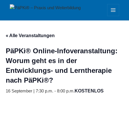
PäPKi® – Praxis und Weiterbildung
MENÜ
UND
WIDGETS
« Alle Veranstaltungen
PäPKi® Online-Infoveranstaltung:
Worum geht es in der
Entwicklungs- und Lerntherapie
nach PäPKi®?
16 September | 7:30 p.m.
-
8:00 p.m.
KOSTENLOS