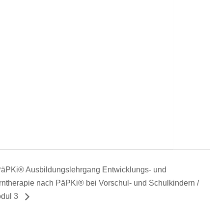
äPKi® Ausbildungslehrgang Entwicklungs- und
rntherapie nach PäPKi® bei Vorschul- und Schulkindern /
dul 3