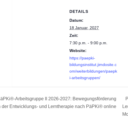
DETAILS
Datum:
18 Januar, 2027
Zeit:
7:30 p.m. - 9:00 p.m.
Website:
https://paepki-
bildungsinstitut.jimdosite.c
om/weiterbildungen/paepk
i-arbeitsgruppen/
äPKi®-Arbeitsgruppe II 2026-2027: Bewegungsförderung
P
 der Entwicklungs- und Lerntherapie nach PäPKi® online
Le
Mo